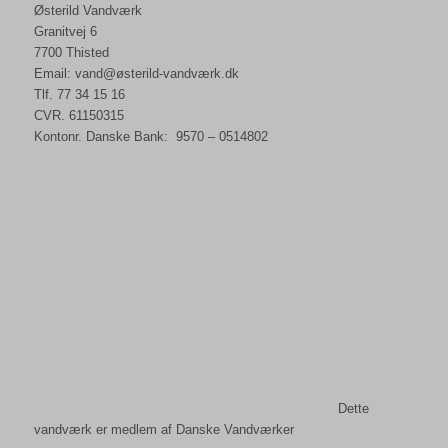
Østerild Vandværk
Granitvej 6
7700 Thisted
Email: vand@østerild-vandværk.dk
Tlf. 77 34 15 16
CVR. 61150315
Kontonr. Danske Bank: 9570 – 0514802
Dette
vandværk er medlem af Danske Vandværker