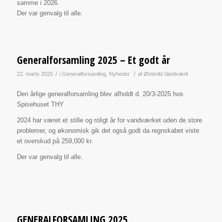
samme i 2026.
Der var genvalg til alle.
Generalforsamling 2025 – Et godt år
/
/
22. marts 2025
i
Generalforsamling
,
Nyheder
af
Østerild Vandværk
Den årlige generalforsamling blev afholdt d. 20/3-2025 hos
Spisehuset THY
2024 har været et stille og roligt år for vandværket uden de store
problemer, og økonomisk gik det også godt da regnskabet viste
et overskud på 259,000 kr.
Der var genvalg til alle.
GENERALFORSAMLING 2025