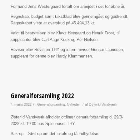
Formand Jens Westergaard fortalt om arbejdet i det forløbne år.
Regnskab, budget samt takstblad blev gennemgået og godkendt.
Regnskabet viste et overskud på 45.494,13 kr.
Valgt til bestyrelsen blev Klavs Heegaard og Henrik Frost, til
suppleanter blev Carl Aage Kusk og Per Nielsen.
Revisor blev Revision THY og intern revisor Gunnar Lauridsen,
suppleant for denne blev Hardy Klemmensen.
Generalforsamling 2022
/
/
4. marts 2022
i
Generalforsamling
,
Nyheder
af
Østerild Vandværk
Østerild Vandværk afholder ordinær generalforsamling d. 29/3-
2022 kl. 19:00 hos Spisehuset THY.
Bak op – Støt op om det lokale og få indflydelse.