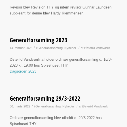
Revisor blev Revision THY og intern revisor Gunnar Lauridsen,
suppleant for denne blev Hardy Klemmensen.
Generalforsamling 2023
/
/
14. februar 2023
i
Generalforsamling
,
Nyheder
af
Østerild Vandværk
Østerild Vandværk afholder ordinær generalforsamling d. 16/3-
2023 kl. 19:00 hos Spisehuset THY
Dagsorden 2023
Generalforsamling 29/3-2022
/
/
30. marts 2022
i
Generalforsamling
,
Nyheder
af
Østerild Vandværk
Ordinær generalforsamling blev afholdt d. 29/3-2022 hos
Spisehuset THY.