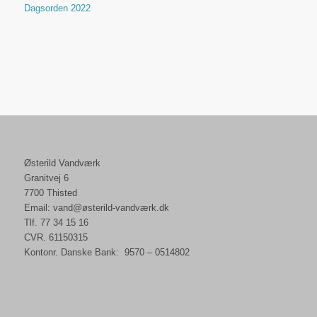
Dagsorden 2022
Østerild Vandværk
Granitvej 6
7700 Thisted
Email: vand@østerild-vandværk.dk
Tlf. 77 34 15 16
CVR. 61150315
Kontonr. Danske Bank: 9570 – 0514802