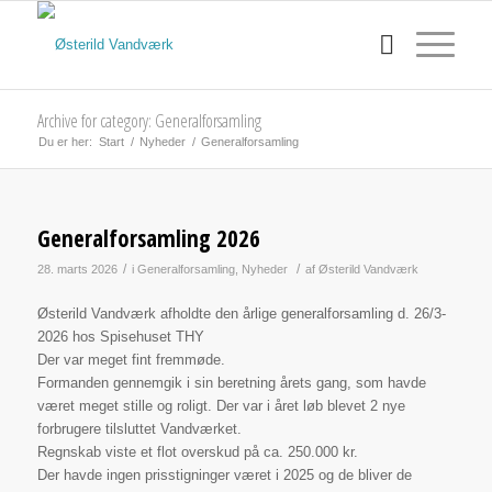
Archive for category: Generalforsamling
Du er her:
Start
/
Nyheder
/
Generalforsamling
Generalforsamling 2026
/
/
28. marts 2026
i
Generalforsamling
,
Nyheder
af
Østerild Vandværk
Østerild Vandværk afholdte den årlige generalforsamling d. 26/3-
2026 hos Spisehuset THY
Der var meget fint fremmøde.
Formanden gennemgik i sin beretning årets gang, som havde
været meget stille og roligt. Der var i året løb blevet 2 nye
forbrugere tilsluttet Vandværket.
Regnskab viste et flot overskud på ca. 250.000 kr.
Der havde ingen prisstigninger været i 2025 og de bliver de