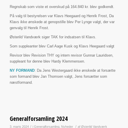
Regnskab som viste et overskud på 164.840 kr. blev godkendt.
På valg til bestyrelsen var Klavs Heegaard og Henrik Frost, Da
Klavs ikke ønskede at genopstille blev Per Lynge valgt, der var
genvalg til Henrik Frost.
Østerild Vandværk siger TAK for indsatsen til Klavs.
Som suppleanter blev Carl Aage Kusk og Klavs Heegaard valgt
Revisor blev Revision THY og intern revisor Gunnar Lauridsen,
suppleant for denne blev Hardy Klemmensen.
NY FORMAND
: Da Jens Westergaard ikke ønskede at forsætte
som formand blev Jan Thomsen valgt, Jens forsætter som
næstformand.
Generalforsamling 2024
/
/
3. marts 2024
i
Generalforsamling
,
Nyheder
af
Østerild Vandværk