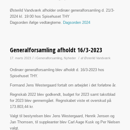
Østerild Vandværk afholder ordinær generalforsamling d. 21/3-
2024 kl. 19:00 hos Spisehuset THY
Dagsorden ifølge vedtægterne.
Dagsorden 2024
Generalforsamling afholdt 16/3-2023
/
/
17. marts 2023
i
Generalforsamling
,
Nyheder
af
Østerild Vandværk
Ordinær generalforsamling blev afholdt d. 16/3-2023 hos
Spisehuset THY.
Formand Jens Westergaard fortalt om arbejdet i det forløbne år.
Regnskab 2022 blev godkendt, budget for 2023 samt takstblad
for 2023 blev gennemgået. Regnskabet viste et overskud på
173.803,44 kr.
Valgt til bestyrelsen blev Jens Westergaard, Henrik Jensen og
Jan Thomsen, til suppleanter blev Carl Aage Kusk og Per Nielsen
valgt.